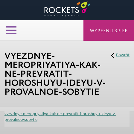
WYPEŁNIJ BRIEF
VYEZDNYE-
Powrót
MEROPRIYATIYA-KAK-
NE-PREVRATIT-
HOROSHUYU-IDEYU-V-
PROVALNOE-SOBYTIE
vyezdnye-meropriyatiya-kak-ne-prevratit-horoshuyu-ideyu-v-
provalnoe-sobytie