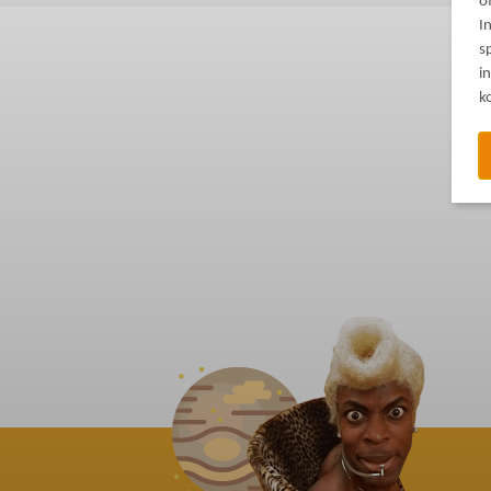
o
I
s
i
k