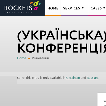
HOME
SERVICES
CASES
(УКРАЇНСЬК
КОНФЕРЕНЦІ
Home
Инновации
Sorry, this entry is only available in
Ukrainian
and
Russian
.
W