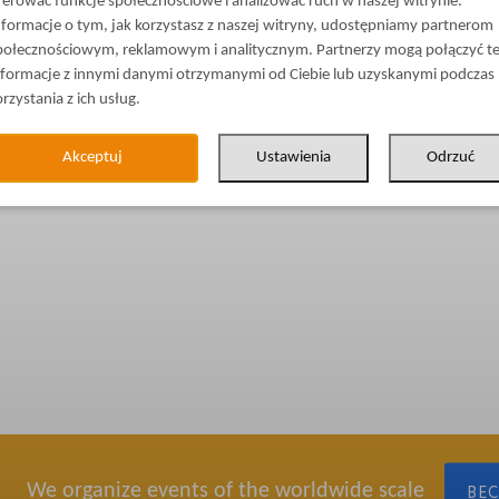
ferować funkcje społecznościowe i analizować ruch w naszej witrynie.
nformacje o tym, jak korzystasz z naszej witryny, udostępniamy partnerom
połecznościowym, reklamowym i analitycznym. Partnerzy mogą połączyć t
nformacje z innymi danymi otrzymanymi od Ciebie lub uzyskanymi podczas
orzystania z ich usług.
Akceptuj
Ustawienia
Odrzuć
We organize events of the worldwide scale
BE