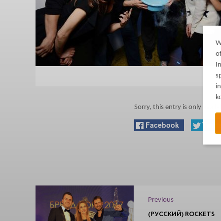
W
o
I
s
i
k
Sorry, this entry is only availa
Facebook
Twitt
Previous
(РУССКИЙ) ROCKETS