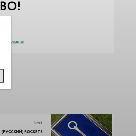
ВО!
e+
Инновации
e
Next
(РУССКИЙ) ROCKETS