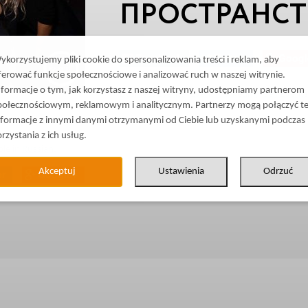
ПРОСТРАНСТ
Facebook
Twitter
Googl
ykorzystujemy pliki cookie do spersonalizowania treści i reklam, aby
ferować funkcje społecznościowe i analizować ruch w naszej witrynie.
nformacje o tym, jak korzystasz z naszej witryny, udostępniamy partnerom
Business Events
Event marketing
Self Events
połecznościowym, reklamowym i analitycznym. Partnerzy mogą połączyć t
nformacje z innymi danymi otrzymanymi od Ciebie lub uzyskanymi podczas
orzystania z ich usług.
ble in
Russian
.
Akceptuj
Ustawienia
Odrzuć
er
Google+