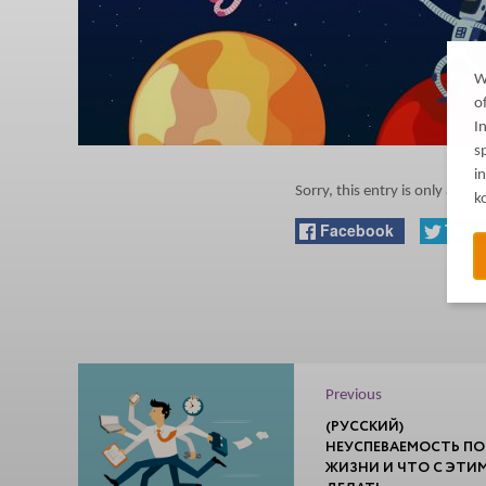
W
o
I
s
i
Sorry, this entry is only availa
k
Facebook
Twitt
Previous
(РУССКИЙ)
НЕУСПЕВАЕМОСТЬ ПО
ЖИЗНИ И ЧТО С ЭТИ