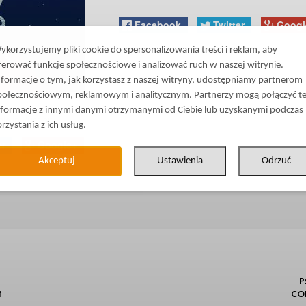
Facebook
Twitter
Googl
ykorzystujemy pliki cookie do spersonalizowania treści i reklam, aby
ferować funkcje społecznościowe i analizować ruch w naszej witrynie.
nformacje o tym, jak korzystasz z naszej witryny, udostępniamy partnerom
połecznościowym, reklamowym i analitycznym. Partnerzy mogą połączyć t
nformacje z innymi danymi otrzymanymi od Ciebie lub uzyskanymi podczas
ble in
Russian
.
orzystania z ich usług.
er
Google+
Akceptuj
Ustawienia
Odrzuć
Р
М
СО