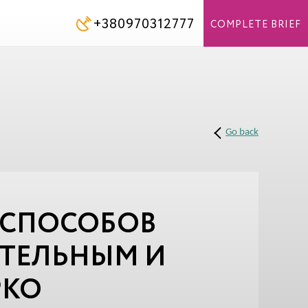
+380970312777
COMPLETE BRIEF
Go back
0 СПОСОБОВ
ИТЕЛЬНЫМ И
РКО