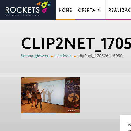
HOME
OFERTA
REALIZAC
CLIP2NET_1705
Strona główna
Festivals
clip2net_170526115050
W