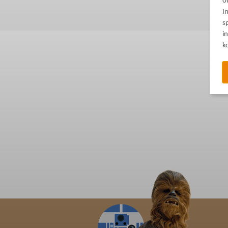
o
I
s
i
k