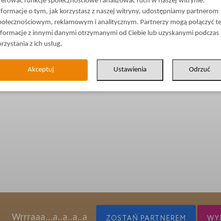
ferować funkcje społecznościowe i analizować ruch w naszej witrynie.
nformacje o tym, jak korzystasz z naszej witryny, udostępniamy partnerom
połecznościowym, reklamowym i analitycznym. Partnerzy mogą połączyć t
nformacje z innymi danymi otrzymanymi od Ciebie lub uzyskanymi podczas
orzystania z ich usług.
Akceptuj
Ustawienia
Odrzuć
Wrrraaa...a..a..a..a
ZOSTAŃ PARTNEREM
WYP