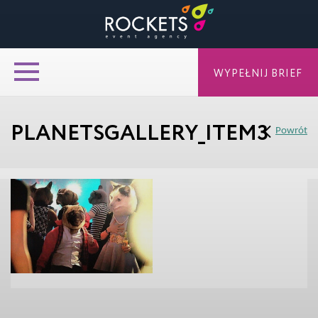
WYPEŁNIJ BRIEF
PLANETSGALLERY_ITEM3
Powrót