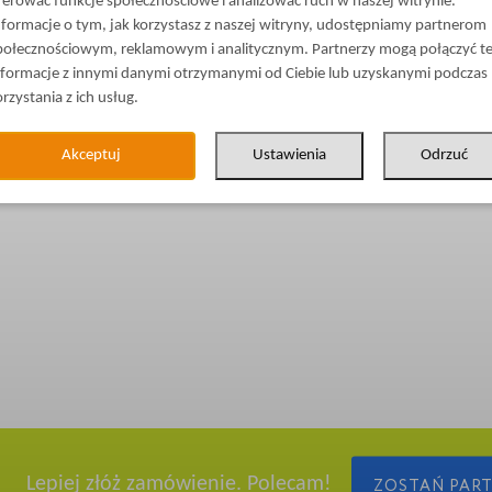
ferować funkcje społecznościowe i analizować ruch w naszej witrynie.
nformacje o tym, jak korzystasz z naszej witryny, udostępniamy partnerom
połecznościowym, reklamowym i analitycznym. Partnerzy mogą połączyć t
nformacje z innymi danymi otrzymanymi od Ciebie lub uzyskanymi podczas
orzystania z ich usług.
Akceptuj
Ustawienia
Odrzuć
Lepiej złóż zamówienie. Polecam!
ZOSTAŃ PAR