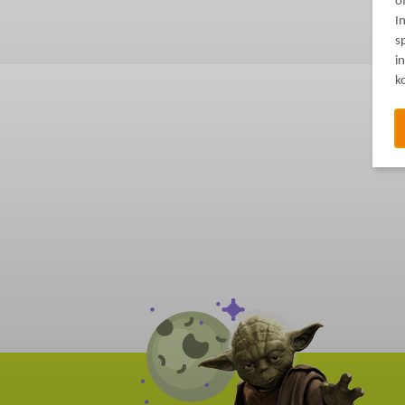
o
I
s
i
k