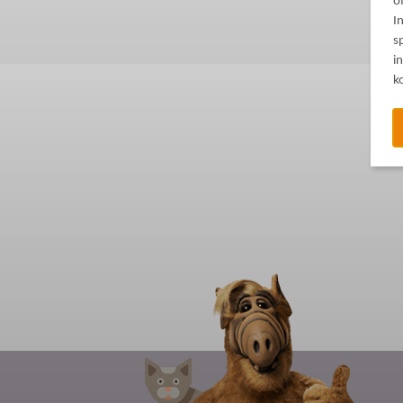
o
I
s
i
k