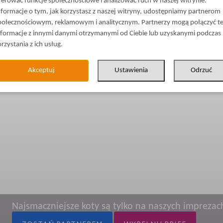
ferować funkcje społecznościowe i analizować ruch w naszej witrynie.
nformacje o tym, jak korzystasz z naszej witryny, udostępniamy partnerom
połecznościowym, reklamowym i analitycznym. Partnerzy mogą połączyć t
nformacje z innymi danymi otrzymanymi od Ciebie lub uzyskanymi podczas
orzystania z ich usług.
Akceptuj
Ustawienia
Odrzuć
Najsmaczniejsze koty są tylko na naszych imprezac