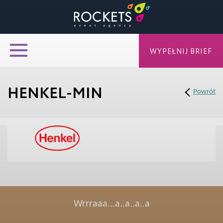
WYPEŁNIJ BRIEF
HENKEL-MIN
Powrót
Wrrraaa...a..a..a..a