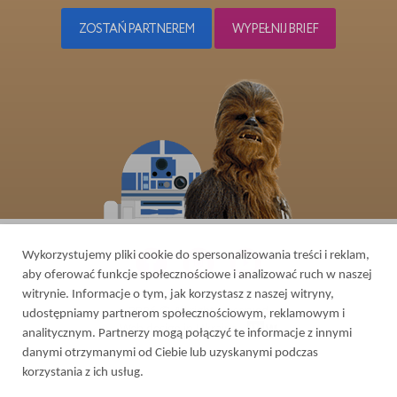
ZOSTAŃ PARTNEREM
WYPEŁNIJ BRIEF
Wykorzystujemy pliki cookie do spersonalizowania treści i reklam,
aby oferować funkcje społecznościowe i analizować ruch w naszej
witrynie. Informacje o tym, jak korzystasz z naszej witryny,
2026 © All rights reserved
udostępniamy partnerom społecznościowym, reklamowym i
Web design in Ukraine
-
analitycznym. Partnerzy mogą połączyć te informacje z innymi
danymi otrzymanymi od Ciebie lub uzyskanymi podczas
korzystania z ich usług.