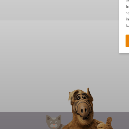
o
I
s
i
k