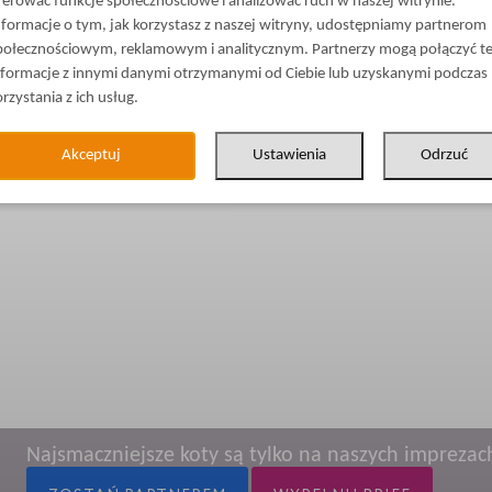
ferować funkcje społecznościowe i analizować ruch w naszej witrynie.
nformacje o tym, jak korzystasz z naszej witryny, udostępniamy partnerom
połecznościowym, reklamowym i analitycznym. Partnerzy mogą połączyć t
nformacje z innymi danymi otrzymanymi od Ciebie lub uzyskanymi podczas
orzystania z ich usług.
Akceptuj
Ustawienia
Odrzuć
Najsmaczniejsze koty są tylko na naszych imprezac