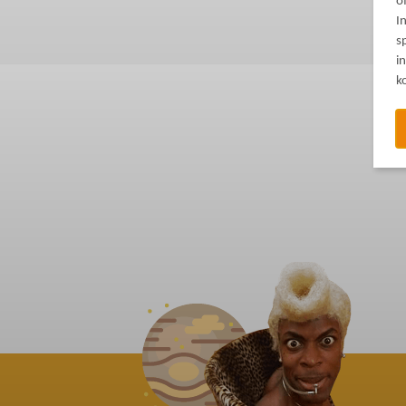
o
I
s
i
k