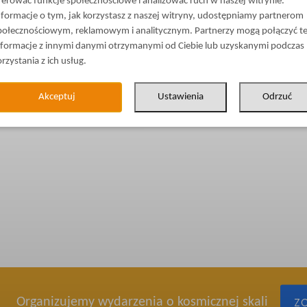
ferować funkcje społecznościowe i analizować ruch w naszej witrynie.
nformacje o tym, jak korzystasz z naszej witryny, udostępniamy partnerom
połecznościowym, reklamowym i analitycznym. Partnerzy mogą połączyć t
nformacje z innymi danymi otrzymanymi od Ciebie lub uzyskanymi podczas
orzystania z ich usług.
Akceptuj
Ustawienia
Odrzuć
Organizujemy wydarzenia o kosmicznej skali
Z