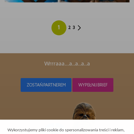
1
2
3
Wrrraaa...a..a..a..a
ZOSTAŃ PARTNEREM
WYPEŁNIJ BRIEF
Wykorzystujemy pliki cookie do spersonalizowania treści i reklam,