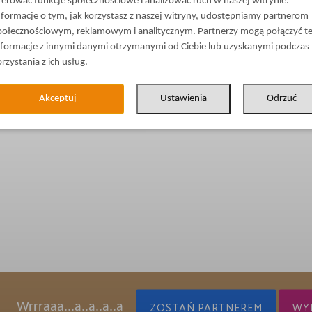
ferować funkcje społecznościowe i analizować ruch w naszej witrynie.
nformacje o tym, jak korzystasz z naszej witryny, udostępniamy partnerom
połecznościowym, reklamowym i analitycznym. Partnerzy mogą połączyć t
nformacje z innymi danymi otrzymanymi od Ciebie lub uzyskanymi podczas
orzystania z ich usług.
Akceptuj
Ustawienia
Odrzuć
Wrrraaa...a..a..a..a
ZOSTAŃ PARTNEREM
WYP