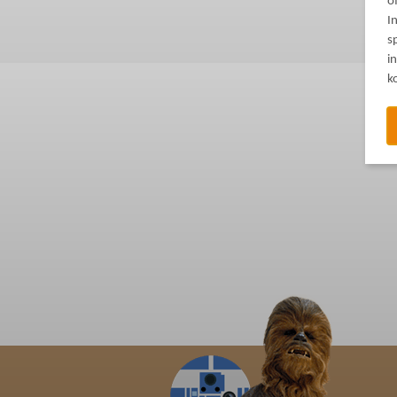
o
I
s
i
k