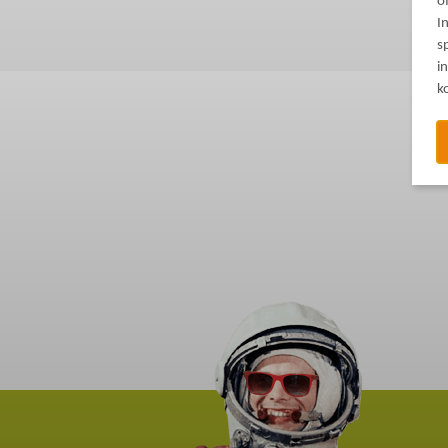
o
I
s
i
k