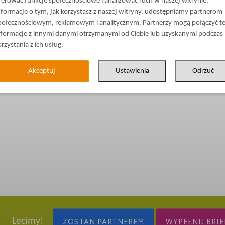
ferować funkcje społecznościowe i analizować ruch w naszej witrynie.
nformacje o tym, jak korzystasz z naszej witryny, udostępniamy partnerom
połecznościowym, reklamowym i analitycznym. Partnerzy mogą połączyć t
nformacje z innymi danymi otrzymanymi od Ciebie lub uzyskanymi podczas
orzystania z ich usług.
Akceptuj
Ustawienia
Odrzuć
Lecimy!
ZOSTAŃ PARTNEREM
WYPEŁNIJ BRIE