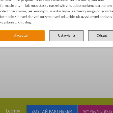
ferować funkcje społecznościowe i analizować ruch w naszej witrynie.
nformacje o tym, jak korzystasz z naszej witryny, udostępniamy partnerom
połecznościowym, reklamowym i analitycznym. Partnerzy mogą połączyć t
nformacje z innymi danymi otrzymanymi od Ciebie lub uzyskanymi podczas
orzystania z ich usług.
Akceptuj
Ustawienia
Odrzuć
Lecimy!
ZOSTAŃ PARTNEREM
WYPEŁNIJ BRIE