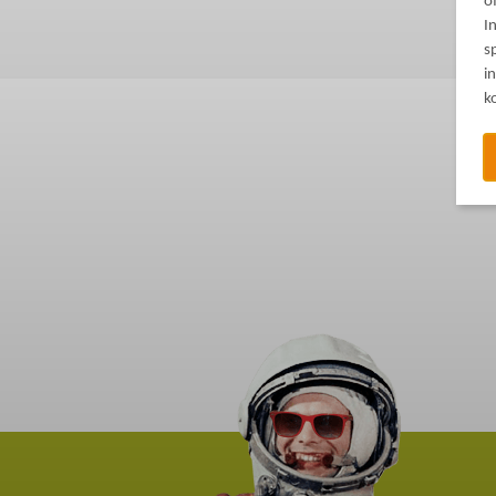
o
I
s
i
k