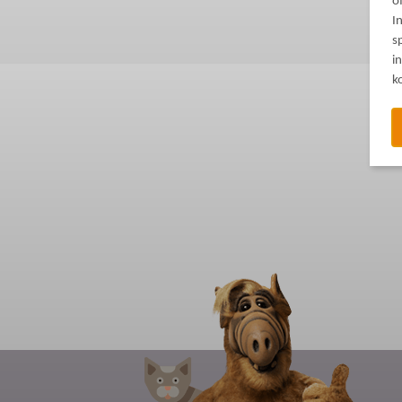
o
I
s
i
k