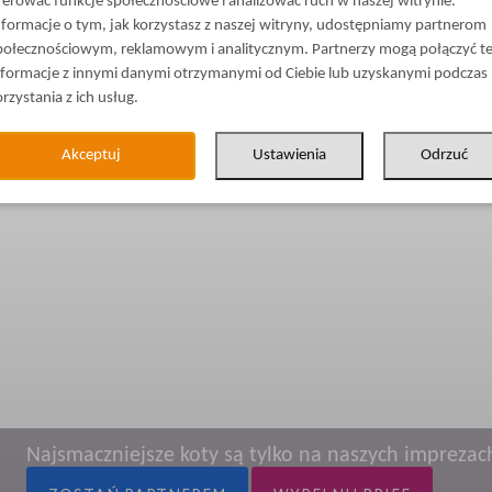
ferować funkcje społecznościowe i analizować ruch w naszej witrynie.
nformacje o tym, jak korzystasz z naszej witryny, udostępniamy partnerom
połecznościowym, reklamowym i analitycznym. Partnerzy mogą połączyć t
nformacje z innymi danymi otrzymanymi od Ciebie lub uzyskanymi podczas
orzystania z ich usług.
Akceptuj
Ustawienia
Odrzuć
Najsmaczniejsze koty są tylko na naszych imprezac