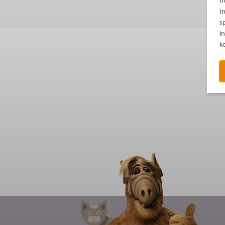
o
I
s
i
k