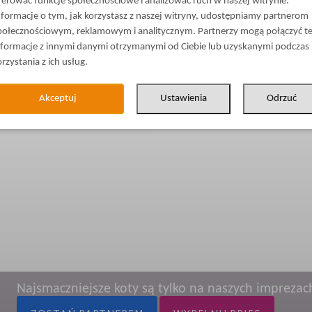
ferować funkcje społecznościowe i analizować ruch w naszej witrynie.
nformacje o tym, jak korzystasz z naszej witryny, udostępniamy partnerom
połecznościowym, reklamowym i analitycznym. Partnerzy mogą połączyć t
nformacje z innymi danymi otrzymanymi od Ciebie lub uzyskanymi podczas
orzystania z ich usług.
Akceptuj
Ustawienia
Odrzuć
Najsmaczniejsze koty są tylko na naszych imprezac