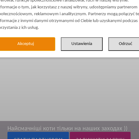
ferować funkcje społecznościowe i analizować ruch w naszej witrynie.
nformacje o tym, jak korzystasz z naszej witryny, udostępniamy partnerom
połecznościowym, reklamowym i analitycznym. Partnerzy mogą połączyć t
nformacje z innymi danymi otrzymanymi od Ciebie lub uzyskanymi podczas
orzystania z ich usług.
Akceptuj
Ustawienia
Odrzuć
Найсмачніші коти тільки на наших заходах ))