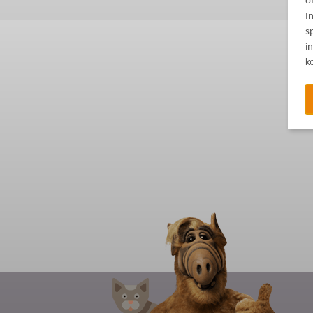
o
I
s
i
k