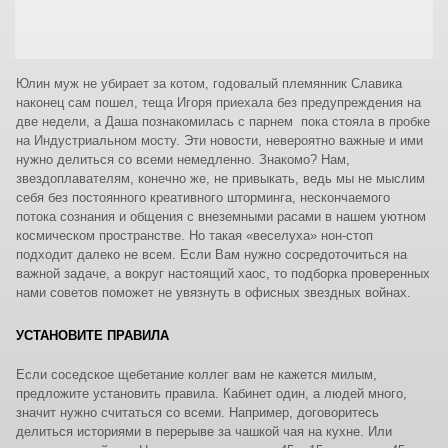
Юлин муж не убирает за котом, годовалый племянник Славика
наконец сам пошел, теща Игоря приехала без предупреждения на
две недели, а Даша познакомилась с парнем пока стояла в пробке
на Индустриальном мосту. Эти новости, невероятно важные и ими
нужно делиться со всеми немедленно. Знакомо? Нам,
звездоплавателям, конечно же, не привыкать, ведь мы не мыслим
себя без постоянного креативного шторминга, нескончаемого
потока сознания и общения с внеземными расами в нашем уютном
космическом пространстве. Но такая «веселуха» нон-стоп
подходит далеко не всем. Если Вам нужно сосредоточиться на
важной задаче, а вокруг настоящий хаос, то подборка проверенных
нами советов поможет не увязнуть в офисных звездных войнах.
УСТАНОВИТЕ ПРАВИЛА
Если соседское щебетание коллег вам не кажется милым,
предложите установить правила. Кабинет один, а людей много,
значит нужно считаться со всеми. Например, договоритесь
делиться историями в перерыве за чашкой чая на кухне. Или