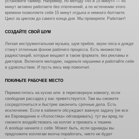
установите таймер. Например, по методу «45 и 15 минут» — 45
минут активно работаете без отвлечений, а по истечению этого
времени позволяете себя 15 минут отдыха и немного болтаете.
Цикл за циклом до самого конца дня. Мы проверяли. Работает!
СОЗДАЙТЕ СВОЙ ШУМ
Легкая инструментальная музыка, шум прибоя, звуки леса и дождя
станут отличным фоном рабочего процесса. Есть множество
радиостанций, которые вещают в таком формате, без рекламы и
дикторов. Включите мелодию, наденьте наушники и работайте себе
в удовольствие. И пусть весь мир помолчит.
ПОКИНЬТЕ РАБОЧЕЕ МЕСТО
Переместитесь на кухню или в переговорную комнату, если
свободная рассадка у вас приветствуется. Там вы сможете
сосредоточиться и быстрее закончить срочные дела. Есть
исключение. Если в кабинете обсуждают важную задачу (не все
же Евровидение и «Холостяка» обговаривать), тут вы вряд ли
сможете воздействовать на коллег и призвать к тишине.
А вообще начните с себя. Может быть, если однажды вы
предложите коллегам молча поработать, никто не будет