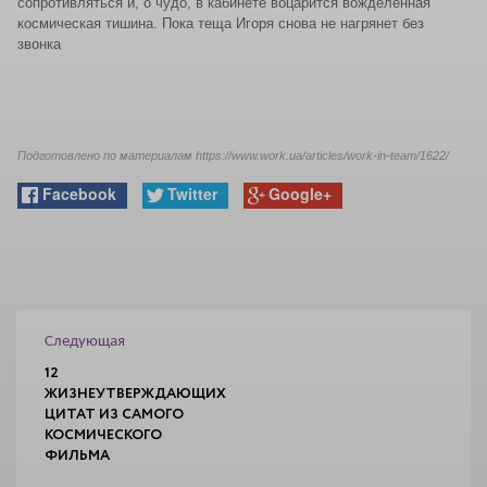
сопротивляться и, о чудо, в кабинете воцарится вожделенная
космическая тишина. Пока теща Игоря снова не нагрянет без
звонка
Подготовлено по материалам https://www.work.ua/articles/work-in-team/1622/
Facebook
Twitter
Google+
Следующая
12
ЖИЗНЕУТВЕРЖДАЮЩИХ
ЦИТАТ ИЗ САМОГО
КОСМИЧЕСКОГО
ФИЛЬМА