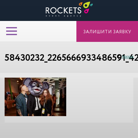
ЗАЛИШИТИ ЗАЯВКУ
58430232_2265666933486591_4
Назад