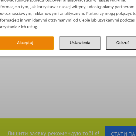
ferować funkcje społecznościowe i analizować ruch w naszej witrynie.
nformacje o tym, jak korzystasz z naszej witryny, udostępniamy partnerom
połecznościowym, reklamowym i analitycznym. Partnerzy mogą połączyć t
nformacje z innymi danymi otrzymanymi od Ciebie lub uzyskanymi podczas
orzystania z ich usług.
Akceptuj
Ustawienia
Odrzuć
Лишити заявку рекомендую тобі я!
СТАТИ П