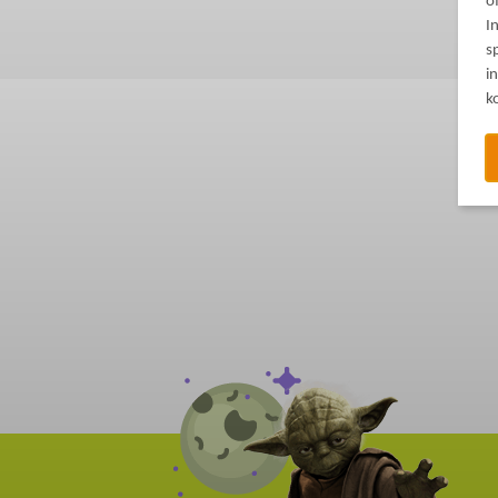
o
I
s
i
k