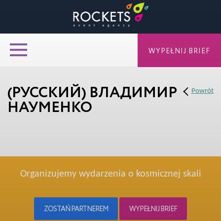
WYPEŁNIJ BRIEF
(РУССКИЙ) ВЛАДИМИР
Powrót
НАУМЕНКО
Organizujemy wydarzenia o kosmicznej skali
ZOSTAŃ PARTNEREM
WYPEŁNIJ BRIEF