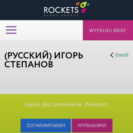
WYPEŁNIJ BRIEF
(РУССКИЙ) ИГОРЬ
Powrót
СТЕПАНОВ
Lepiej złóż zamówienie. Polecam!
ZOSTAŃ PARTNEREM
WYPEŁNIJ BRIEF