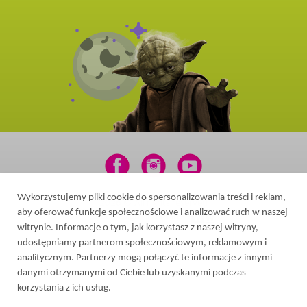
Wykorzystujemy pliki cookie do spersonalizowania treści i reklam,
2026 © All rights reserved
aby oferować funkcje społecznościowe i analizować ruch w naszej
Web design in Ukraine
-
witrynie. Informacje o tym, jak korzystasz z naszej witryny,
udostępniamy partnerom społecznościowym, reklamowym i
analitycznym. Partnerzy mogą połączyć te informacje z innymi
danymi otrzymanymi od Ciebie lub uzyskanymi podczas
korzystania z ich usług.