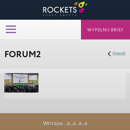
WYPEŁNIJ BRIEF
FORUM2
Powrót
Wrrraaa...a..a..a..a