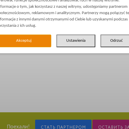
ferować funkcje społecznościowe i analizować ruch w naszej witrynie.
nformacje o tym, jak korzystasz z naszej witryny, udostępniamy partnerom
połecznościowym, reklamowym i analitycznym. Partnerzy mogą połączyć t
nformacje z innymi danymi otrzymanymi od Ciebie lub uzyskanymi podczas
orzystania z ich usług.
Akceptuj
Ustawienia
Odrzuć
Поехали!
СТАТЬ ПАРТНЕРОМ
ОСТАВИТЬ З