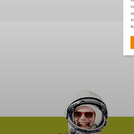
o
I
s
i
k