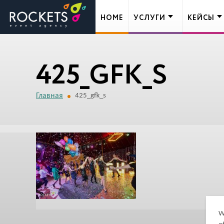
HOME
УСЛУГИ
КЕЙСЫ
425_GFK_S
Главная
425_gfk_s
W