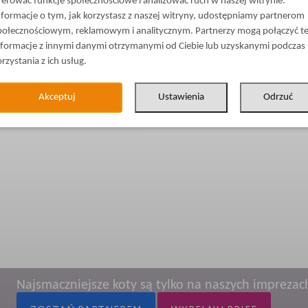
ferować funkcje społecznościowe i analizować ruch w naszej witrynie.
nformacje o tym, jak korzystasz z naszej witryny, udostępniamy partnerom
połecznościowym, reklamowym i analitycznym. Partnerzy mogą połączyć t
nformacje z innymi danymi otrzymanymi od Ciebie lub uzyskanymi podczas
orzystania z ich usług.
Akceptuj
Ustawienia
Odrzuć
Najsmaczniejsze koty są tylko na naszych imprezac