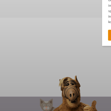
o
I
s
i
k