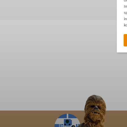
o
I
s
i
k