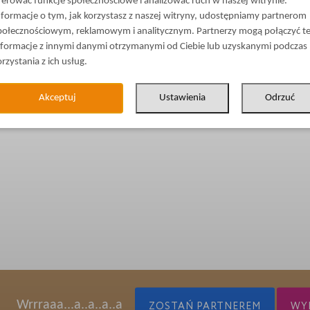
ferować funkcje społecznościowe i analizować ruch w naszej witrynie.
nformacje o tym, jak korzystasz z naszej witryny, udostępniamy partnerom
połecznościowym, reklamowym i analitycznym. Partnerzy mogą połączyć t
nformacje z innymi danymi otrzymanymi od Ciebie lub uzyskanymi podczas
orzystania z ich usług.
Akceptuj
Ustawienia
Odrzuć
Wrrraaa...a..a..a..a
ZOSTAŃ PARTNEREM
WYP