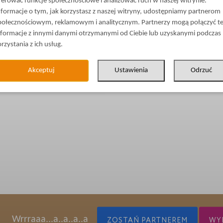
ferować funkcje społecznościowe i analizować ruch w naszej witrynie.
nformacje o tym, jak korzystasz z naszej witryny, udostępniamy partnerom
połecznościowym, reklamowym i analitycznym. Partnerzy mogą połączyć t
nformacje z innymi danymi otrzymanymi od Ciebie lub uzyskanymi podczas
orzystania z ich usług.
Akceptuj
Ustawienia
Odrzuć
Wrrraaa...a..a..a..a
ZOSTAŃ PARTNEREM
WYP