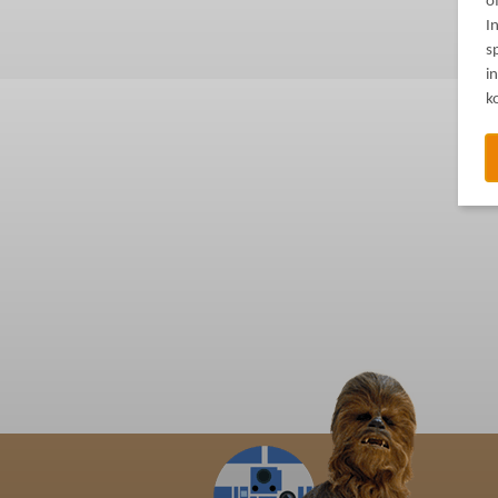
o
I
s
i
k