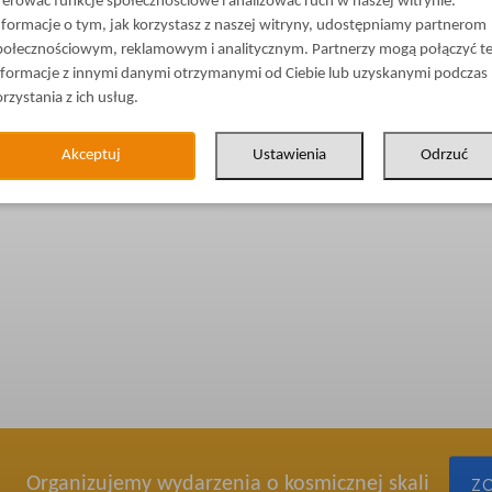
ferować funkcje społecznościowe i analizować ruch w naszej witrynie.
nformacje o tym, jak korzystasz z naszej witryny, udostępniamy partnerom
połecznościowym, reklamowym i analitycznym. Partnerzy mogą połączyć t
nformacje z innymi danymi otrzymanymi od Ciebie lub uzyskanymi podczas
orzystania z ich usług.
Akceptuj
Ustawienia
Odrzuć
Organizujemy wydarzenia o kosmicznej skali
Z