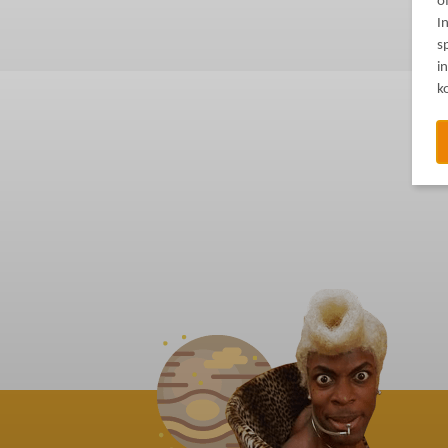
o
I
s
i
k