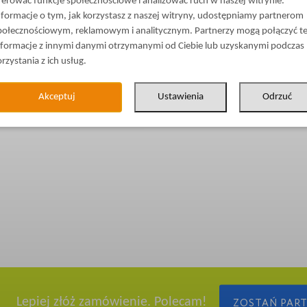
ferować funkcje społecznościowe i analizować ruch w naszej witrynie.
nformacje o tym, jak korzystasz z naszej witryny, udostępniamy partnerom
połecznościowym, reklamowym i analitycznym. Partnerzy mogą połączyć t
nformacje z innymi danymi otrzymanymi od Ciebie lub uzyskanymi podczas
orzystania z ich usług.
Akceptuj
Ustawienia
Odrzuć
Lepiej złóż zamówienie. Polecam!
ZOSTAŃ PAR