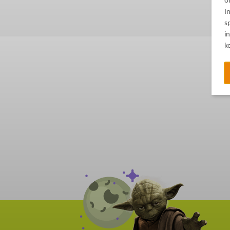
o
I
s
i
k