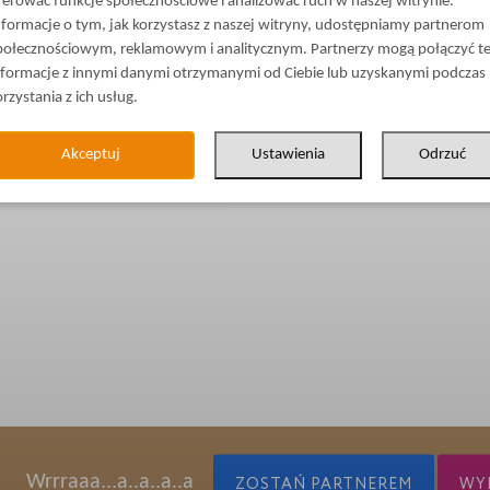
ferować funkcje społecznościowe i analizować ruch w naszej witrynie.
nformacje o tym, jak korzystasz z naszej witryny, udostępniamy partnerom
połecznościowym, reklamowym i analitycznym. Partnerzy mogą połączyć t
nformacje z innymi danymi otrzymanymi od Ciebie lub uzyskanymi podczas
orzystania z ich usług.
Akceptuj
Ustawienia
Odrzuć
Wrrraaa...a..a..a..a
ZOSTAŃ PARTNEREM
WYP