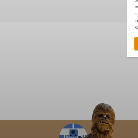
o
I
s
i
k