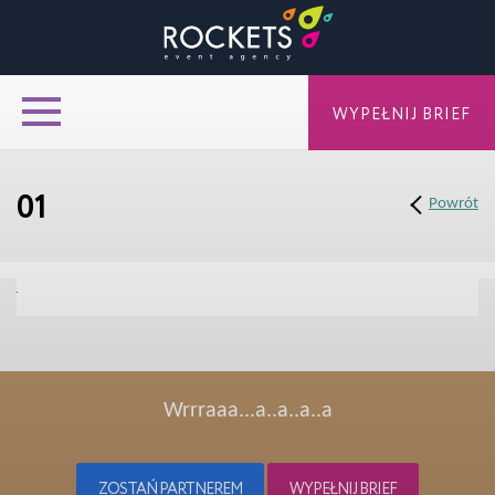
WYPEŁNIJ BRIEF
01
Powrót
Wrrraaa...a..a..a..a
ZOSTAŃ PARTNEREM
WYPEŁNIJ BRIEF