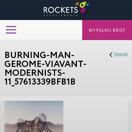
WYPEŁNIJ BRIEF
BURNING-MAN-
Powrót
GEROME-VIAVANT-
MODERNISTS-
11_57613339BFB1B