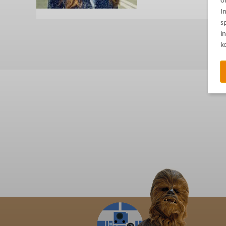
o
I
s
i
k