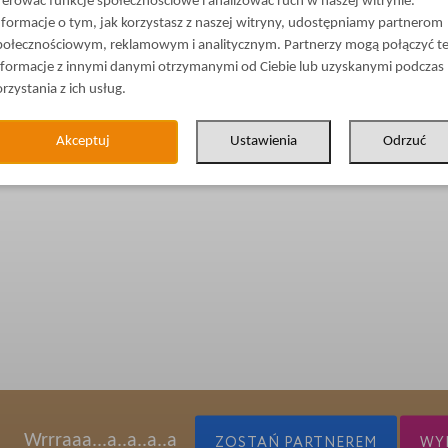
ferować funkcje społecznościowe i analizować ruch w naszej witrynie.
nformacje o tym, jak korzystasz z naszej witryny, udostępniamy partnerom
połecznościowym, reklamowym i analitycznym. Partnerzy mogą połączyć t
nformacje z innymi danymi otrzymanymi od Ciebie lub uzyskanymi podczas
orzystania z ich usług.
Akceptuj
Ustawienia
Odrzuć
Wrrraaa...a..a..a..a
ZOSTAŃ PARTNEREM
WYP