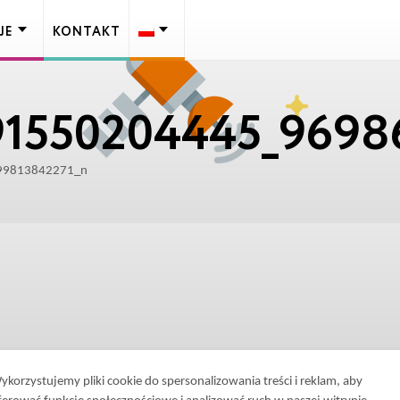
JE
KONTAKT
91550204445_969
99813842271_n
ykorzystujemy pliki cookie do spersonalizowania treści i reklam, aby