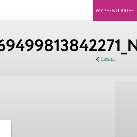
WYPEŁNIJ BRIEF
869499813842271_
Powrót