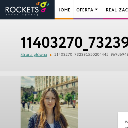
HOME
OFERTA
REALIZAC
11403270_7323
Strona główna
11403270_732391550204445_9698694
W